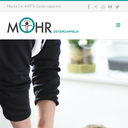
Markt 1 in 49179 Ostercappeln
≡